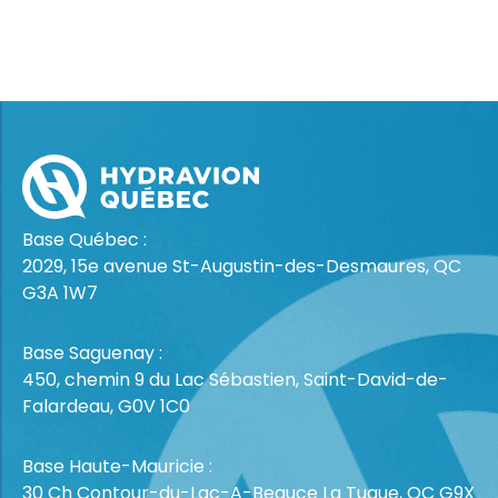
Base Québec :
2029, 15e avenue St-Augustin-des-Desmaures, QC
G3A 1W7
Base Saguenay :
450, chemin 9 du Lac Sébastien, Saint-David-de-
Falardeau, G0V 1C0
Base Haute-Mauricie :
30 Ch Contour-du-Lac-A-Beauce La Tuque, QC G9X