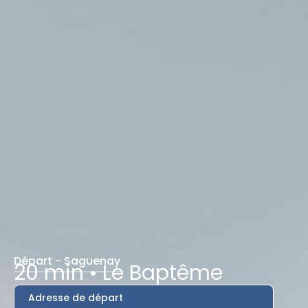
Départ -
Saguenay
20 min • Le Baptême
Adresse de départ