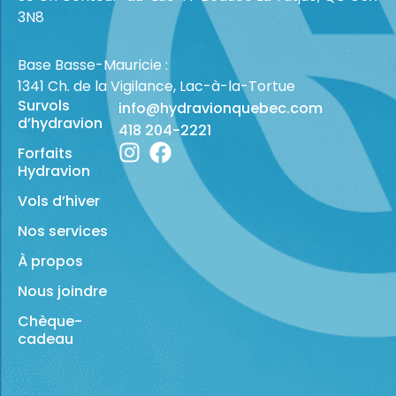
3N8
Base Basse-Mauricie :
1341 Ch. de la Vigilance, Lac-à-la-Tortue
Survols
info@hydravionquebec.com
d’hydravion
418 204-2221
Forfaits
Hydravion
Vols d’hiver
Nos services
À propos
Nous joindre
Chèque-
cadeau