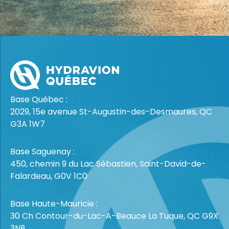
Base Québec :
2029, 15e avenue St-Augustin-des-Desmaures, QC
G3A 1W7
Base Saguenay :
450, chemin 9 du Lac Sébastien, Saint-David-de-
Falardeau, G0V 1C0
Base Haute-Mauricie :
30 Ch Contour-du-Lac-A-Beauce La Tuque, QC G9X
3N8