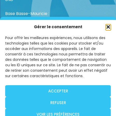
Base Basse-Mauricie :
1341 Ch. de la Vigilance, Lac-à-la-Tortue
Survols
info@hydravionquebec.com
Gérer le consentement
d’hydravion
418 204-2221
Pour offrir les meilleures expériences, nous utilisons des
Forfaits
technologies telles que les cookies pour stocker et/ou
Hydravion
accéder aux informations des appareils. Le fait de
Vols d’hiver
consentir à ces technologies nous permettra de traiter
des données telles que le comportement de navigation
Nos services
ou les ID uniques sur ce site. Le fait de ne pas consentir ou
de retirer son consentement peut avoir un effet négatif
À propos
sur certaines caractéristiques et fonctions.
Nous joindre
Chèque-
ACCEPTER
cadeau
REFUSER
VOIR LES PRÉFÉRENCES